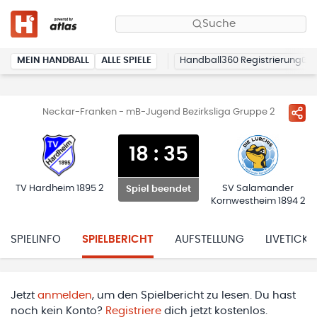
Suche
MEIN HANDBALL
ALLE SPIELE
Handball360 Registrierung
Neckar-Franken - mB-Jugend Bezirksliga Gruppe 2
18
:
35
TV Hardheim 1895 2
SV Salamander
Spiel beendet
Kornwestheim 1894 2
SPIELINFO
SPIELBERICHT
AUFSTELLUNG
LIVETICKE
Jetzt
anmelden
, um den Spielbericht zu lesen. Du hast
noch kein Konto?
Registriere
dich jetzt kostenlos.