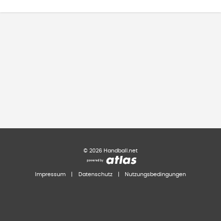
©
2026
Handball.net
Impressum
|
Datenschutz
|
Nutzungsbedingungen