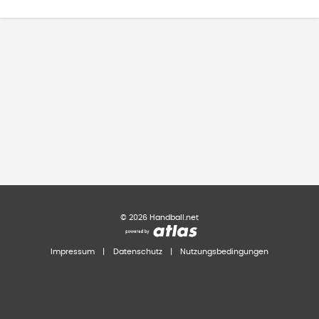
©
2026
Handball.net
Impressum
|
Datenschutz
|
Nutzungsbedingungen