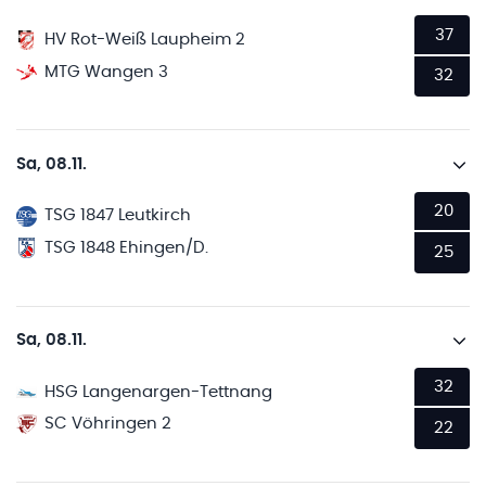
37
HV Rot-Weiß Laupheim 2
MTG Wangen 3
32
Sa, 08.11.
20
TSG 1847 Leutkirch
TSG 1848 Ehingen/D.
25
Sa, 08.11.
32
HSG Langenargen-Tettnang
SC Vöhringen 2
22