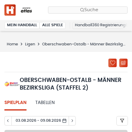
Suche
MEIN HANDBALL
ALLE SPIELE
Handball360 Registrierung
Home
Ligen
Oberschwaben-Ostalb - Männer Bezirksliga (Staffel 2)
OBERSCHWABEN-OSTALB - MÄNNER
BEZIRKSLIGA (STAFFEL 2)
SPIELPLAN
TABELLEN
03.08.2026 - 09.08.2026