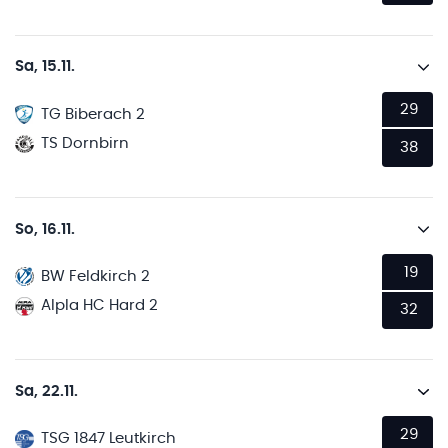
Sa, 15.11.
29
TG Biberach 2
TS Dornbirn
38
So, 16.11.
19
BW Feldkirch 2
Alpla HC Hard 2
32
Sa, 22.11.
29
TSG 1847 Leutkirch