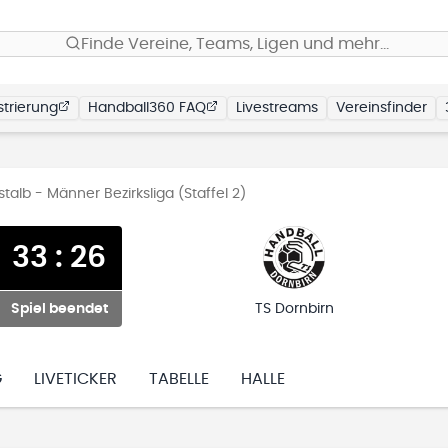
Finde Vereine, Teams, Ligen und mehr…
trierung
Handball360 FAQ
Livestreams
Vereinsfinder
lb - Männer Bezirksliga (Staffel 2)
33
:
26
Spiel beendet
TS Dornbirn
G
LIVETICKER
TABELLE
HALLE