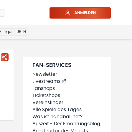
ANMELDEN
3. Liga
JBLH
FAN-SERVICES
Newsletter
Livestreams
Fanshops
Ticketshops
Vereinsfinder
Alle Spiele des Tages
Was ist handball.net?
Auszeit - Der Ernährungsblog
Amateurtor des Monats