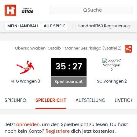
Suche
MEIN HANDBALL
ALLE SPIELE
Handball360 Registrierung
Oberschwaben-Ostalb - Männer Bezirksliga (Staffel 2)
35
:
27
MTG Wangen 3
SC Vöhringen 2
Spiel beendet
SPIELINFO
SPIELBERICHT
AUFSTELLUNG
LIVETICKE
Jetzt
anmelden
, um den Spielbericht zu lesen. Du hast
noch kein Konto?
Registriere
dich jetzt kostenlos.