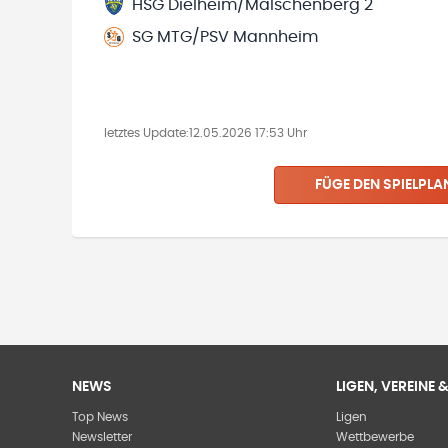
HSG Dielheim/Malschenberg 2
SG MTG/PSV Mannheim
letztes Update:
12.05.2026 17:53 Uhr
FÜGE DEN SPIELPLA
NEWS
LIGEN, VEREINE
Top News
Ligen
Newsletter
Wettbewerbe