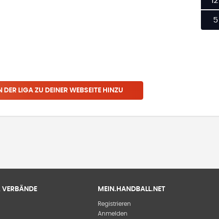
12
5
N
DER LIGA
ZU DEINER WEBSEITE HINZU
 & VERBÄNDE
MEIN.HANDBALL.NET
Registrieren
Anmelden