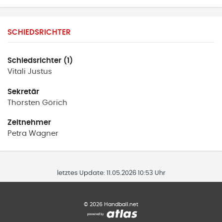
SCHIEDSRICHTER
Schiedsrichter (1)
Vitali
Justus
Sekretär
Thorsten
Görich
Zeitnehmer
Petra
Wagner
letztes Update:
11.05.2026 10:53 Uhr
©
2026
Handball.net