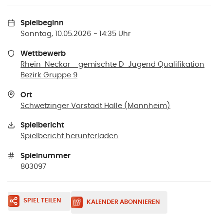
Spielbeginn
Sonntag, 10.05.2026 - 14:35 Uhr
Wettbewerb
Rhein-Neckar - gemischte D-Jugend Qualifikation
Bezirk Gruppe 9
Ort
Schwetzinger Vorstadt Halle
(
Mannheim
)
Spielbericht
Spielbericht herunterladen
Spielnummer
803097
SPIEL TEILEN
KALENDER ABONNIEREN