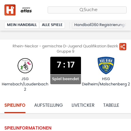
Suche
MEIN HANDBALL
ALLE SPIELE
Handball360 Registrierung
Rhein-Neckar - gemischte D-Jugend Qualifikation Bezirk
Gruppe 9
7
:
17
JSG
HSG
Spiel beendet
Hemsbach/Laudenbach
Dielheim/Malschenberg 2
2
SPIELINFO
AUFSTELLUNG
LIVETICKER
TABELLE
H
SPIELINFORMATIONEN