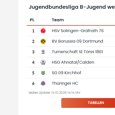
Jugendbundesliga B-Jugend wei
Pl.
Team
Team-Logo
Tabelle mit Vereinsplatzierungen, Spielen, 
1
HSV Solingen-Gräfrath 76
2
BV Borussia 09 Dortmund
3
Turnerschaft St Tönis 1861
4
HSG Ahnatal/Calden
5
SG 09 Kirchhof
6
Thüringer HC
letztes Update:
14.01.2026 14:14 Uhr
TABELLEN