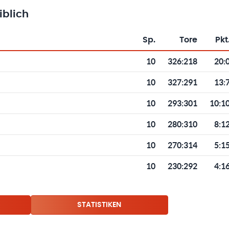
blich
Sp.
Tore
Pkt
Toren und Punkten
10
326
:
218
20:
10
327
:
291
13:
10
293
:
301
10:1
10
280
:
310
8:1
10
270
:
314
5:1
10
230
:
292
4:1
STATISTIKEN