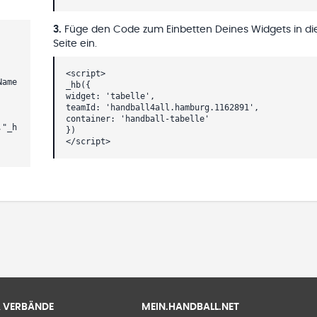
3
.
Füge den Code zum Einbetten Deines Widgets in di
Seite ein.
<script>
Name
_hb({
widget: 'tabelle',
teamId: 'handball4all.hamburg.1162891',
container: 'handball-tabelle'
,"_h
})
</script>
 & VERBÄNDE
MEIN.HANDBALL.NET