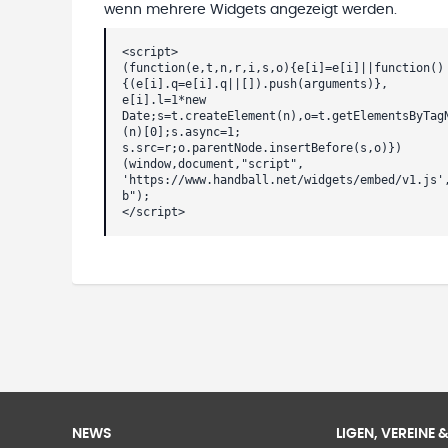
wenn mehrere Widgets angezeigt werden.
<script>
(function(e,t,n,r,i,s,o){e[i]=e[i]||function()
{(e[i].q=e[i].q||[]).push(arguments)},
e[i].l=1*new
Date;s=t.createElement(n),o=t.getElementsByTag
(n)[0];s.async=1;
s.src=r;o.parentNode.insertBefore(s,o)})
(window,document,"script",
'https://www.handball.net/widgets/embed/v1.js'
b");
</script>
NEWS
LIGEN, VEREINE