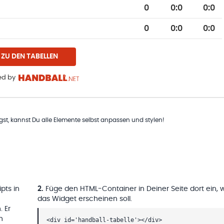
0
0
:
0
0:0
0
0
:
0
0:0
ZU DEN TABELLEN
d by
t, kannst Du alle Elemente selbst anpassen und stylen!
pts in
2
.
Füge den HTML-Container in Deiner Seite dort ein, 
das Widget erscheinen soll.
. Er
h
<div id='handball-tabelle'></div>