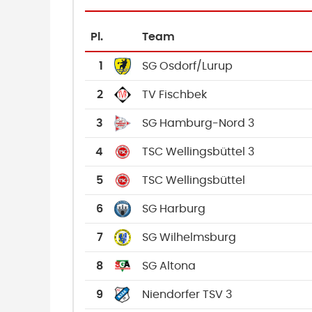
Pl.
Team
1
SG Osdorf/Lurup
2
TV Fischbek
3
SG Hamburg-Nord 3
4
TSC Wellingsbüttel 3
5
TSC Wellingsbüttel
6
SG Harburg
7
SG Wilhelmsburg
8
SG Altona
9
Niendorfer TSV 3