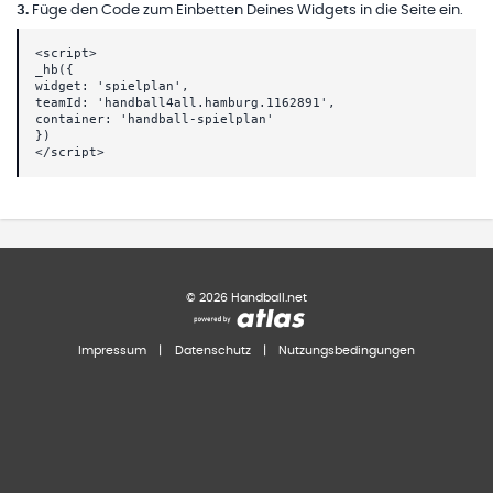
3
.
Füge den Code zum Einbetten Deines Widgets in die Seite ein.
<script>
_hb({
widget: 'spielplan',
teamId: 'handball4all.hamburg.1162891',
container: 'handball-spielplan'
})
</script>
©
2026
Handball.net
Impressum
|
Datenschutz
|
Nutzungsbedingungen