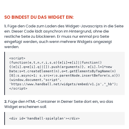
SO BINDEST DU DAS WIDGET EIN:
1
.
Füge den Code zum Laden des Widget-Javascripts in die Seite
ein. Dieser Code lädt asynchron im Hintergrund, ohne die
restliche Seite zu blockieren. Er muss nur einmal pro Seite
eingefügt werden, auch wenn mehrere Widgets angezeigt
werden.
<script>
(function(e,t,n,r,i,s,o){e[i]=e[i]||function()
{(e[i].q=e[i].q||[]).push(arguments)}, e[i].l=1*new
Date;s=t.createElement(n),o=t.getElementsByTagName(n)
[0];s.async=1; s.src=r;o.parentNode.insertBefore(s,o)})
(window,document,"script",
'https://www.handball.net/widgets/embed/v1.js',"_hb");
</script>
2
.
Füge den HTML-Container in Deiner Seite dort ein, wo das
Widget erscheinen soll.
<div id='handball-spielplan'></div>