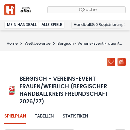
Suche
MEIN HANDBALL
ALLE SPIELE
Handball360 Registrierung
Home
Wettbewerbe
Bergisch - Vereins-Event Frauen/weiblich (Bergischer Handballkreis Freundschaft 2026/27)
BERGISCH - VEREINS-EVENT
FRAUEN/WEIBLICH (BERGISCHER
HANDBALLKREIS FREUNDSCHAFT
2026/27)
SPIELPLAN
TABELLEN
STATISTIKEN