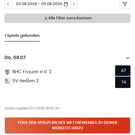
03.08.2026 - 09.08.2026
Alle Filter zurücksetzen
1
Spiele gefunden
Do, 09.07.
47
BHC Frauen e.V. 2
SV Heißen 2
14
letztes Update:
13.07.2026 18:45 Uhr
FÜGE DEN SPIELPLAN
DES WETTBEWERBES
ZU DEINER
WEBSEITE HINZU