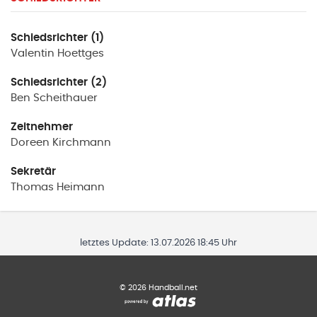
Schiedsrichter (1)
Valentin
Hoettges
Schiedsrichter (2)
Ben
Scheithauer
Zeitnehmer
Doreen
Kirchmann
Sekretär
Thomas
Heimann
letztes Update:
13.07.2026 18:45 Uhr
©
2026
Handball.net