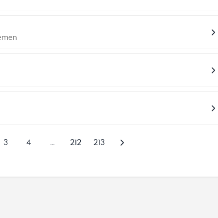
remen
3
4
...
212
213
Weiter