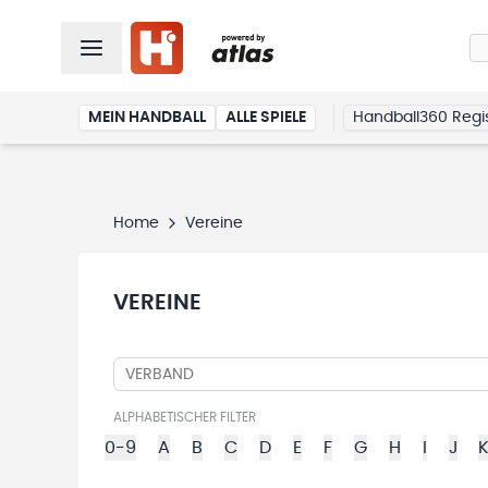
MEIN HANDBALL
ALLE SPIELE
Handball360 Regis
Home
Vereine
VEREINE
VERBAND
ALPHABETISCHER FILTER
0-9
A
B
C
D
E
F
G
H
I
J