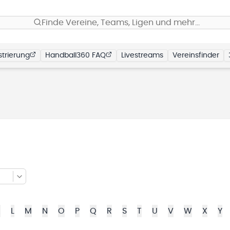
Finde Vereine, Teams, Ligen und mehr…
trierung
Handball360 FAQ
Livestreams
Vereinsfinder
K
L
M
N
O
P
Q
R
S
T
U
V
W
X
Y