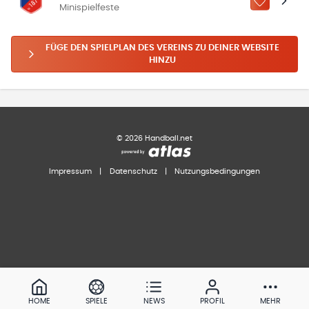
ZU „MEINE
Minispielfeste
FÜGE DEN SPIELPLAN DES VEREINS ZU DEINER WEBSITE
HINZU
©
2026
Handball.net
Impressum
|
Datenschutz
|
Nutzungsbedingungen
HOME
SPIELE
NEWS
PROFIL
MEHR