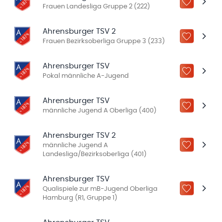
ZU „MEINE
Frauen Landesliga Gruppe 2 (222)
Ahrensburger TSV 2
ZU „MEINE
Frauen Bezirksoberliga Gruppe 3 (233)
Ahrensburger TSV
ZU „MEINE
Pokal männliche A-Jugend
Ahrensburger TSV
ZU „MEINE
männliche Jugend A Oberliga (400)
Ahrensburger TSV 2
männliche Jugend A
ZU „MEINE
Landesliga/Bezirksoberliga (401)
Ahrensburger TSV
Qualispiele zur mB-Jugend Oberliga
ZU „MEINE
Hamburg (R1, Gruppe 1)