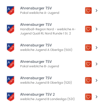
Ahrensburger TSV
ZU „MEINE
Pokal weibliche A-Jugend
Ahrensburger TSV
Handball-Region Nord - weibliche A-
ZU „MEINE
Jugend Quali RL Nord Runde 1 St. 2
Ahrensburger TSV
ZU „MEINE
weibliche Jugend A Oberliga (500)
Ahrensburger TSV
ZU „MEINE
Pokal weibliche B-Jugend
Ahrensburger TSV
ZU „MEINE
weibliche Jugend B Oberliga (520)
Ahrensburger TSV 2
ZU „MEINE
weibliche Jugend B Landesliga (531)