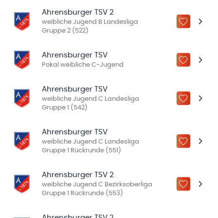
Ahrensburger TSV 2
weibliche Jugend B Landesliga
ZU „MEINE
Gruppe 2 (522)
Ahrensburger TSV
ZU „MEINE
Pokal weibliche C-Jugend
Ahrensburger TSV
weibliche Jugend C Landesliga
ZU „MEINE
Gruppe 1 (542)
Ahrensburger TSV
weibliche Jugend C Landesliga
ZU „MEINE
Gruppe 1 Rückrunde (551)
Ahrensburger TSV 2
weibliche Jugend C Bezirksoberliga
ZU „MEINE
Gruppe 1 Rückrunde (553)
Ahrensburger TSV 2