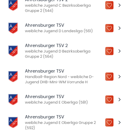
weibliche Jugend C Bezirksoberliga
ZU „MEINE
Gruppe 2 (544)
Ahrensburger TSV
ZU „MEINE
weibliche Jugend D Landesliga (561)
Ahrensburger TSV 2
weibliche Jugend D Bezirksoberliga
ZU „MEINE
Gruppe 2 (564)
Ahrensburger TSV
Handball-Region Nord - weibliche D-
ZU „MEINE
Jugend DHB-Mini-WM Vorrunde H
Ahrensburger TSV
ZU „MEINE
weibliche Jugend E Oberliga (581)
Ahrensburger TSV
weibliche Jugend E Oberliga Gruppe 2
ZU „MEINE
(592)