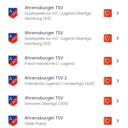
Ahrensburger TSV
Qualispiele zur mC-Jugend Oberliga
ZU „MEINE
Hamburg (R2)
Ahrensburger TSV
Qualispiele zur mC-Jugend Oberliga
ZU „MEINE
Hamburg (R2)
Ahrensburger TSV
ZU „MEINE
Pokal männliche C-Jugend
Ahrensburger TSV 2
ZU „MEINE
männliche Jugend C Landesliga (442)
Ahrensburger TSV
ZU „MEINE
Senioren Oberliga (300)
Ahrensburger TSV
ZU „MEINE
Oldie-Pokal