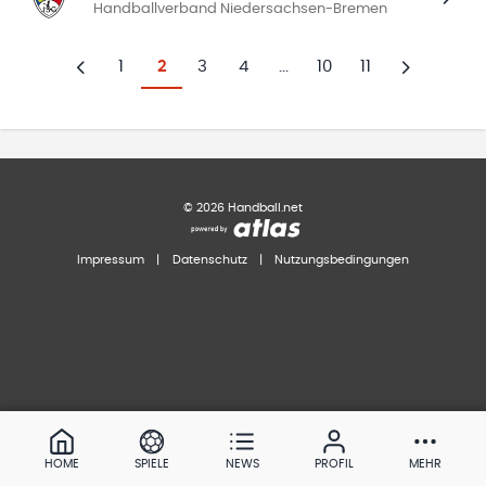
Handballverband Niedersachsen-Bremen
1
2
3
4
...
10
11
Zurück
Weiter
©
2026
Handball.net
Impressum
|
Datenschutz
|
Nutzungsbedingungen
HOME
SPIELE
NEWS
PROFIL
MEHR