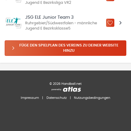
Jugend E Bezirksliga VR2
JSG ELE Junior Team 3
Ruhrgebiet/Südwestfalen - männliche
ZU „MEINE
Jugend E Bezirksklasse5
FÜGE DEN SPIELPLAN DES VEREINS ZU DEINER WEBSITE
HINZU
©
2026
Handball.net
Impressum
|
Datenschutz
|
Nutzungsbedingungen