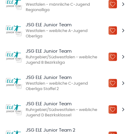
Westfalen - männliche C-Jugend
ZU „MEINE
Regionalliga
JSG ELE Junior Team
Westfalen - weibliche A-Jugend
ZU „MEINE
Oberliga
JSG ELE Junior Team
Ruhrgebiet/Südwestfalen - weibliche
ZU „MEINE
Jugend B Bezirksliga
JSG ELE Junior Team
Westfalen - weibliche C-Jugend
ZU „MEINE
Oberliga Staffel 2
JSG ELE Junior Team
Ruhrgebiet/Südwestfalen - weibliche
ZU „MEINE
Jugend D Bezirksklasse1
JSG ELE Junior Team 2