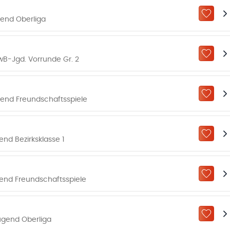
ZU „M
gend Oberliga
ZU „M
B-Jgd. Vorrunde Gr. 2
ZU „M
gend Freundschaftsspiele
ZU „M
nd Bezirksklasse 1
ZU „M
gend Freundschaftsspiele
ZU „M
ugend Oberliga