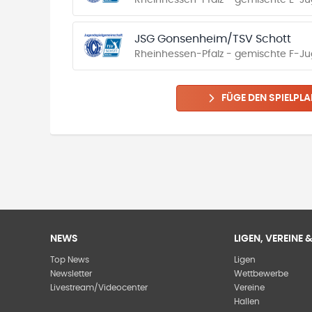
Rheinhessen-Pfalz - gemischte E-Jug
JSG Gonsenheim/TSV Schott
Rheinhessen-Pfalz - gemischte F-Ju
FÜGE DEN SPIELPLA
NEWS
LIGEN, VEREINE
Top News
Ligen
Newsletter
Wettbewerbe
Livestream/Videocenter
Vereine
Hallen