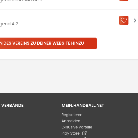
end Bezirksklasse 2
ZU „M
gend A 2
N DES VEREINS ZU DEINER WEBSITE HINZU
 & VERBÄNDE
MEIN.HANDBALL.NET
Registrieren
Anmelden
Exklusive Vorteile
Play Store