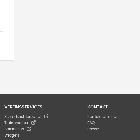
EINE TEAMS“ HINZUFÜGEN
VEREINSSERVICES
KONTAKT
Schiedsrichterportal
Kontaktformular
Trainercenter
FAQ
SpielerPlus
Presse
Widgets