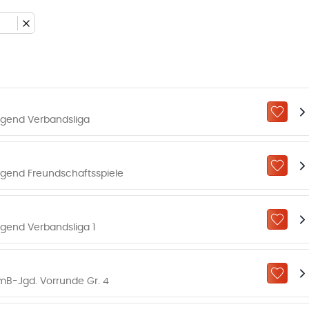
ZU „M
ugend Verbandsliga
ZU „M
gend Freundschaftsspiele
ZU „M
gend Verbandsliga 1
ZU „M
mB-Jgd. Vorrunde Gr. 4