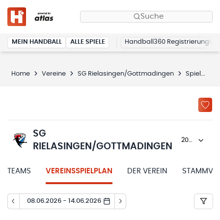
Suche
MEIN HANDBALL
ALLE SPIELE
Handball360 Registrierung
Home
Vereine
SG Rielasingen/Gottmadingen
Spielplan
SG
2025/26
RIELASINGEN/GOTTMADINGEN
TEAMS
VEREINSSPIELPLAN
DER VEREIN
STAMMVER
08.06.2026 - 14.06.2026