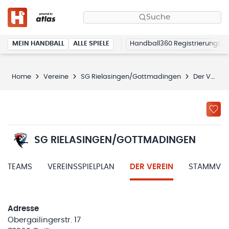
Suche
MEIN HANDBALL
ALLE SPIELE
Handball360 Registrierung
Home
Vereine
SG Rielasingen/Gottmadingen
Der Verein
SG RIELASINGEN/GOTTMADINGEN
TEAMS
VEREINSSPIELPLAN
DER VEREIN
STAMMVER
Adresse
Obergailingerstr. 17