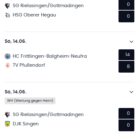
0
SG Rielasingen/Gottmadingen
HSG Oberer Hegau
0
So, 14.06.
14
HC Frittlingen-Balgheim-Neufra
TV Pfullendorf
8
So, 14.06.
WH (Wertung gegen Heim)
0
SG Rielasingen/Gottmadingen
DJK Singen
0