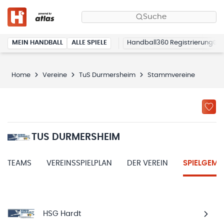
Suche
MEIN HANDBALL
ALLE SPIELE
Handball360 Registrierung
Home
Vereine
TuS Durmersheim
Stammvereine
TUS DURMERSHEIM
TEAMS
VEREINSSPIELPLAN
DER VEREIN
SPIELGEME
HSG Hardt