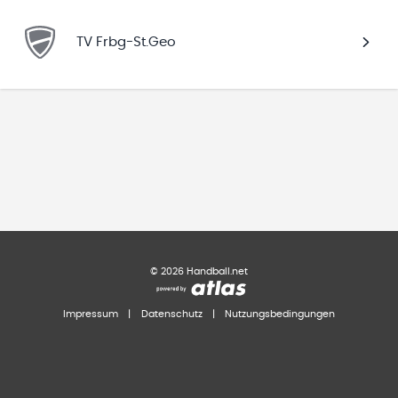
TV Frbg-St.Geo
©
2026
Handball.net
Impressum
|
Datenschutz
|
Nutzungsbedingungen