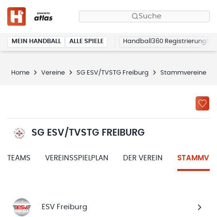
Suche
MEIN HANDBALL
ALLE SPIELE
Handball360 Registrierung
Home
Vereine
SG ESV/TVSTG Freiburg
Stammvereine
SG ESV/TVSTG FREIBURG
TEAMS
VEREINSSPIELPLAN
DER VEREIN
STAMMVER
ESV Freiburg