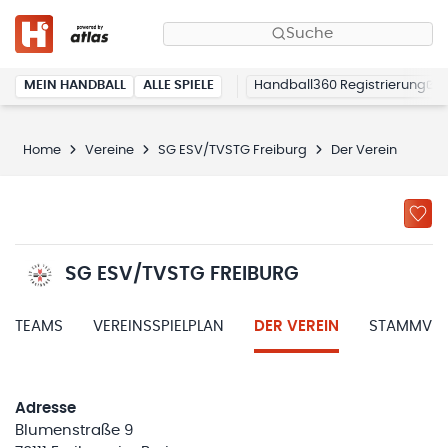
Suche
MEIN HANDBALL
ALLE SPIELE
Handball360 Registrierung
Home
Vereine
SG ESV/TVSTG Freiburg
Der Verein
SG ESV/TVSTG FREIBURG
TEAMS
VEREINSSPIELPLAN
DER VEREIN
STAMMVER
Adresse
Blumenstraße 9