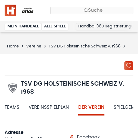
Suche
MEIN HANDBALL
ALLE SPIELE
Handball360 Registrierung
Home
Vereine
TSV DG Holsteinische Schweiz v. 1968
Der V
TSV DG HOLSTEINISCHE SCHWEIZ V.
1968
TEAMS
VEREINSSPIELPLAN
DER VEREIN
SPIELGEM
Adresse
Facebook