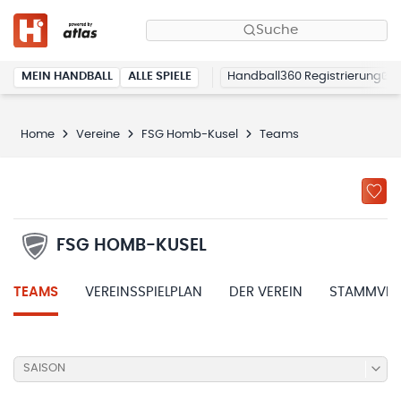
Suche
MEIN HANDBALL
ALLE SPIELE
Handball360 Registrierung
Home
Vereine
FSG Homb-Kusel
Teams
FSG HOMB-KUSEL
TEAMS
VEREINSSPIELPLAN
DER VEREIN
STAMMVER
SAISON