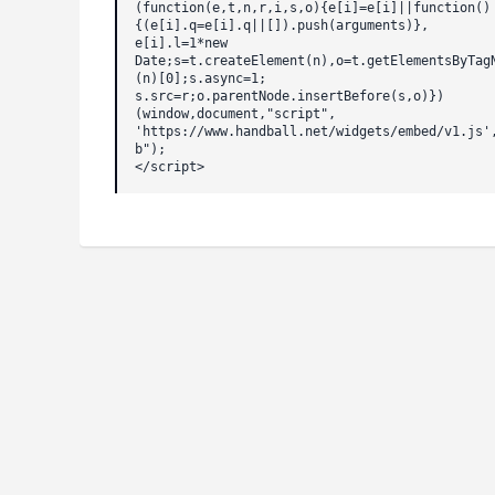
(function(e,t,n,r,i,s,o){e[i]=e[i]||function()
{(e[i].q=e[i].q||[]).push(arguments)},
e[i].l=1*new
Date;s=t.createElement(n),o=t.getElementsByTag
(n)[0];s.async=1;
s.src=r;o.parentNode.insertBefore(s,o)})
(window,document,"script",
'https://www.handball.net/widgets/embed/v1.js'
b");
</script>