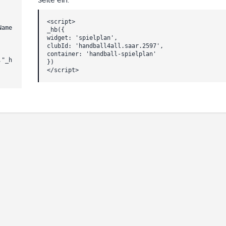
Seite ein.
<script>
Name
_hb({
widget: 'spielplan',
clubId: 'handball4all.saar.2597',
container: 'handball-spielplan'
,"_h
})
</script>