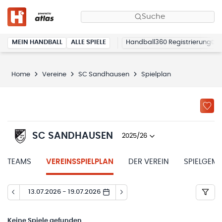
Suche
MEIN HANDBALL
ALLE SPIELE
Handball360 Registrierung
Home
Vereine
SC Sandhausen
Spielplan
SC SANDHAUSEN
2025/26
TEAMS
VEREINSSPIELPLAN
DER VEREIN
SPIELGEM
13.07.2026 - 19.07.2026
Keine
Spiele gefunden