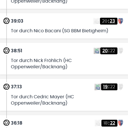
Oppenweiler/Backnang)
39:03
20
:
23
Tor durch Nico Bacani (SG BBM Bietigheim)
38:51
20
:
22
Tor durch Nick Fröhlich (HC
Oppenweiler/Backnang)
37:13
19
:
22
Tor durch Cedric Mayer (HC
Oppenweiler/Backnang)
36:18
18
:
22