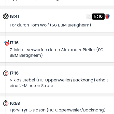
18:41
9
:
10
Tor durch Tom Wolf (SG BBM Bietigheim)
17:16
7-Meter verworfen durch Alexander Pfeifer (SG
BBM Bietigheim)
17:16
Niklas Diebel (HC Oppenweiler/Backnang) erhält
eine 2-Minuten Strafe
16:58
Tjörvi Tyr Gislason (HC Oppenweiler/Backnang)