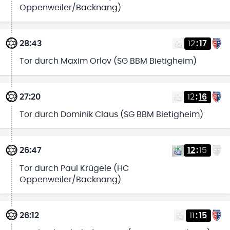
Oppenweiler/Backnang)
28:43
12
:
17
Tor durch Maxim Orlov (SG BBM Bietigheim)
27:20
12
:
16
Tor durch Dominik Claus (SG BBM Bietigheim)
26:47
12
:
15
Tor durch Paul Krügele (HC
Oppenweiler/Backnang)
26:12
11
:
15