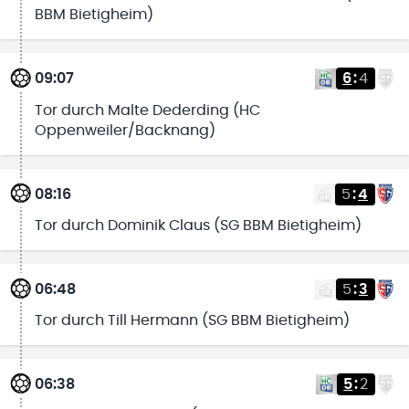
BBM Bietigheim)
09:07
6
:
4
Tor durch Malte Dederding (HC
Oppenweiler/Backnang)
08:16
5
:
4
Tor durch Dominik Claus (SG BBM Bietigheim)
06:48
5
:
3
Tor durch Till Hermann (SG BBM Bietigheim)
06:38
5
:
2