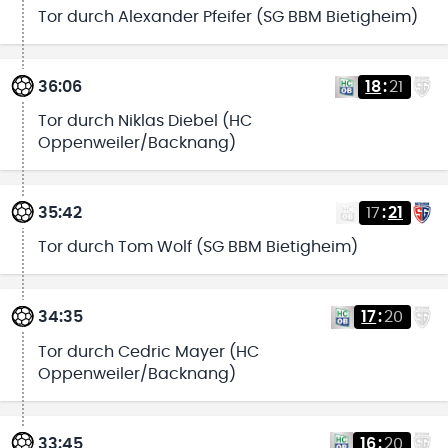
Tor durch Alexander Pfeifer (SG BBM Bietigheim)
36:06
18
:
21
Tor durch Niklas Diebel (HC
Oppenweiler/Backnang)
35:42
17
:
21
Tor durch Tom Wolf (SG BBM Bietigheim)
34:35
17
:
20
Tor durch Cedric Mayer (HC
Oppenweiler/Backnang)
33:45
16
:
20