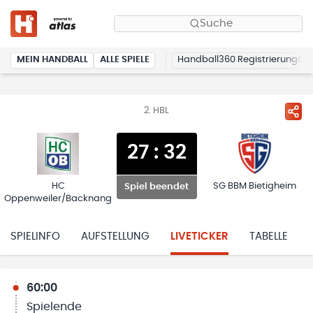
Suche
MEIN HANDBALL
ALLE SPIELE
Handball360 Registrierung
2. HBL
27
:
32
HC
SG BBM Bietigheim
Spiel beendet
Oppenweiler/Backnang
SPIELINFO
AUFSTELLUNG
LIVETICKER
TABELLE
60:00
Spielende