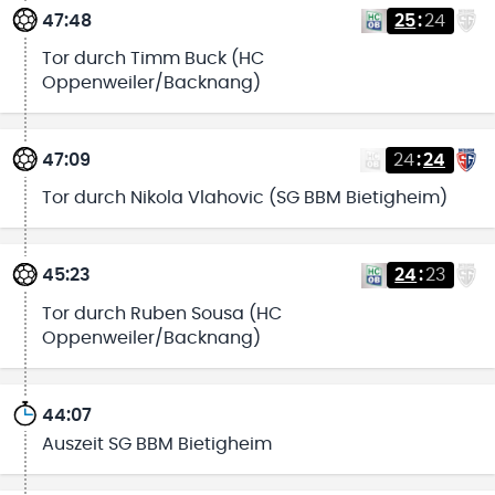
47:48
25
:
24
Tor durch Timm Buck (HC
Oppenweiler/Backnang)
47:09
24
:
24
Tor durch Nikola Vlahovic (SG BBM Bietigheim)
45:23
24
:
23
Tor durch Ruben Sousa (HC
Oppenweiler/Backnang)
44:07
Auszeit SG BBM Bietigheim