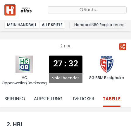
Suche
MEIN HANDBALL
ALLE SPIELE
Handball360 Registrierung
2. HBL
27
:
32
HC
SG BBM Bietigheim
Spiel beendet
Oppenweiler/Backnang
SPIELINFO
AUFSTELLUNG
LIVETICKER
TABELLE
2. HBL