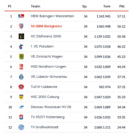
Pl.
Team
Sp.
Tore
Pkt.
Team-Logo
Tabelle mit Vereinsplatzierungen, Spielen, Toren und Punkten
1
34
1.141
:
945
57:11
HBW Balingen-Weilstetten
2
34
1.065
:
948
56:12
SG BBM Bietigheim
3
34
1.139
:
1.032
50:18
HC Elbflorenz 2006
4
34
1.075
:
1.018
46:22
1. VfL Potsdam
5
34
1.099
:
1.036
45:23
VfL Eintracht Hagen
6
34
1.032
:
1.009
44:24
HSG Nordhorn-Lingen
7
34
1.062
:
1.039
37:31
VfL Lübeck-Schwartau
8
34
965
:
974
37:31
TuS N-Lübbecke
9
34
1.047
:
1.024
35:33
HSC 2000 Coburg
10
34
1.069
:
1.089
34:34
Dessau-Rosslauer HV 06
11
34
1.026
:
1.032
33:35
TV 05/07 Hüttenberg
12
34
1.060
:
1.111
24:44
TV Großwallstadt