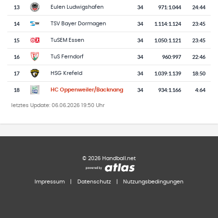
13
34
971
:
1.044
24:44
Eulen Ludwigshafen
14
34
1.114
:
1.124
23:45
TSV Bayer Dormagen
15
34
1.050
:
1.121
23:45
TuSEM Essen
16
34
960
:
997
22:46
TuS Ferndorf
17
34
1.039
:
1.139
18:50
HSG Krefeld
18
34
934
:
1.166
4:64
HC Oppenweiler/Backnang
letztes Update:
06.06.2026 19:50 Uhr
©
2026
Handball.net
Impressum
|
Datenschutz
|
Nutzungsbedingungen