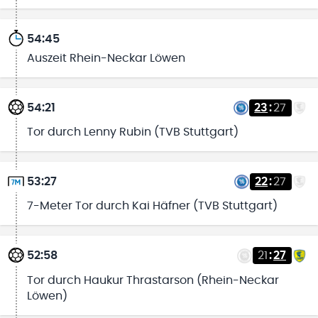
54:45
Auszeit Rhein-Neckar Löwen
54:21
23
:
27
Tor durch Lenny Rubin (TVB Stuttgart)
53:27
22
:
27
7-Meter Tor durch Kai Häfner (TVB Stuttgart)
52:58
21
:
27
Tor durch Haukur Thrastarson (Rhein-Neckar
Löwen)