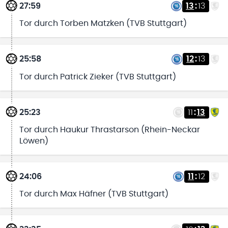
27:59
13
:
13
Tor durch Torben Matzken (TVB Stuttgart)
25:58
12
:
13
Tor durch Patrick Zieker (TVB Stuttgart)
25:23
11
:
13
Tor durch Haukur Thrastarson (Rhein-Neckar
Löwen)
24:06
11
:
12
Tor durch Max Häfner (TVB Stuttgart)