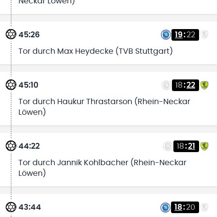
Neckar Löwen)
45:26
19
:
22
Tor durch Max Heydecke (TVB Stuttgart)
45:10
18
:
22
Tor durch Haukur Thrastarson (Rhein-Neckar
Löwen)
44:22
18
:
21
Tor durch Jannik Kohlbacher (Rhein-Neckar
Löwen)
43:44
18
:
20