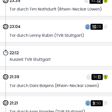
23:35
10
:
12
Tor durch Tim Nothdurft (Rhein-Neckar Löwen)
23:04
10
:
11
Tor durch Lenny Rubin (TVB Stuttgart)
22:12
Auszeit TVB Stuttgart
21:39
9
:
11
Tor durch Dani Baijens (Rhein-Neckar Löwen)
21:21
9
:
10
Tor durch Ivan Snajder (TVB Stuttgart)