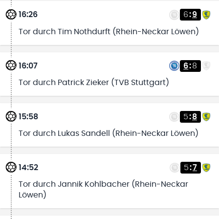
16:26
6
:
9
Tor durch Tim Nothdurft (Rhein-Neckar Löwen)
16:07
6
:
8
Tor durch Patrick Zieker (TVB Stuttgart)
15:58
5
:
8
Tor durch Lukas Sandell (Rhein-Neckar Löwen)
14:52
5
:
7
Tor durch Jannik Kohlbacher (Rhein-Neckar
Löwen)