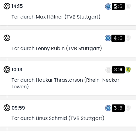
14:15
5
:
6
Tor durch Max Häfner (TVB Stuttgart)
4
:
6
Tor durch Lenny Rubin (TVB Stuttgart)
10:13
3
:
6
Tor durch Haukur Thrastarson (Rhein-Neckar
Löwen)
09:59
3
:
5
Tor durch Linus Schmid (TVB Stuttgart)