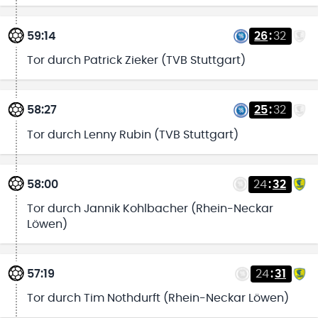
59:14
26
:
32
Tor durch Patrick Zieker (TVB Stuttgart)
58:27
25
:
32
Tor durch Lenny Rubin (TVB Stuttgart)
58:00
24
:
32
Tor durch Jannik Kohlbacher (Rhein-Neckar
Löwen)
57:19
24
:
31
Tor durch Tim Nothdurft (Rhein-Neckar Löwen)