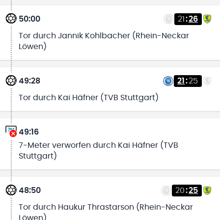
50:00
21
:
26
Tor durch Jannik Kohlbacher (Rhein-Neckar
Löwen)
49:28
21
:
25
Tor durch Kai Häfner (TVB Stuttgart)
49:16
7-Meter verworfen durch Kai Häfner (TVB
Stuttgart)
48:50
20
:
25
Tor durch Haukur Thrastarson (Rhein-Neckar
Löwen)