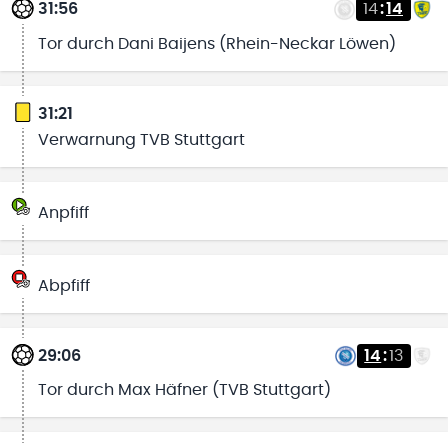
31:56
14
:
14
Tor durch Dani Baijens (Rhein-Neckar Löwen)
31:21
Verwarnung TVB Stuttgart
Anpfiff
Abpfiff
29:06
14
:
13
Tor durch Max Häfner (TVB Stuttgart)