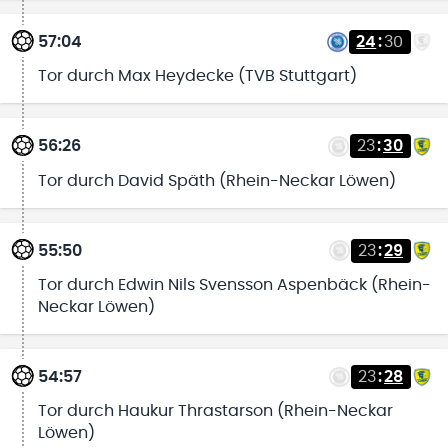
57:04
24
:
30
Tor durch Max Heydecke (TVB Stuttgart)
56:26
23
:
30
Tor durch David Späth (Rhein-Neckar Löwen)
55:50
23
:
29
Tor durch Edwin Nils Svensson Aspenbäck (Rhein-
Neckar Löwen)
54:57
23
:
28
Tor durch Haukur Thrastarson (Rhein-Neckar
Löwen)