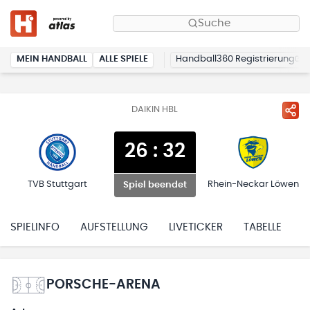
Suche
MEIN HANDBALL
ALLE SPIELE
Handball360 Registrierung
DAIKIN HBL
26
:
32
TVB Stuttgart
Rhein-Neckar Löwen
Spiel beendet
SPIELINFO
AUFSTELLUNG
LIVETICKER
TABELLE
H
PORSCHE-ARENA