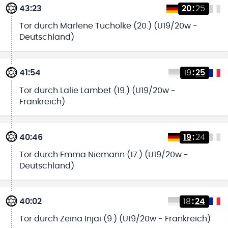
43:23
20
:
25
Tor durch Marlene Tucholke (20.) (U19/20w -
Deutschland)
41:54
19
:
25
Tor durch Lalie Lambet (19.) (U19/20w -
Frankreich)
40:46
19
:
24
Tor durch Emma Niemann (17.) (U19/20w -
Deutschland)
40:02
18
:
24
Tor durch Zeina Injai (9.) (U19/20w - Frankreich)