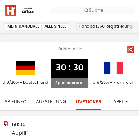
Suche
MEIN HANDBALL
ALLE SPIELE
Handball360 Registrierung
Länderspiele
30
:
30
U19/20w - Deutschland
U19/20w - Frankreich
Spiel beendet
SPIELINFO
AUFSTELLUNG
LIVETICKER
TABELLE
60:00
Abpfiff