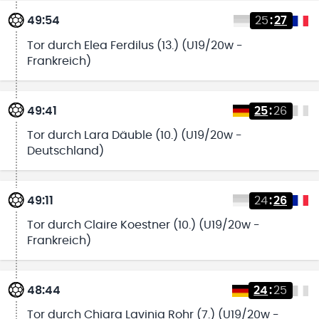
49:54
25
:
27
Tor durch Elea Ferdilus (13.) (U19/20w -
Frankreich)
49:41
25
:
26
Tor durch Lara Däuble (10.) (U19/20w -
Deutschland)
49:11
24
:
26
Tor durch Claire Koestner (10.) (U19/20w -
Frankreich)
48:44
24
:
25
Tor durch Chiara Lavinia Rohr (7.) (U19/20w -