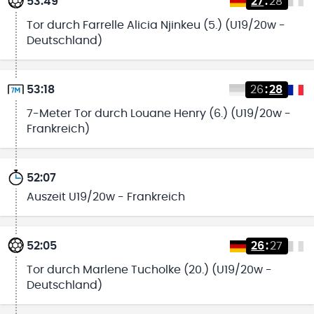
53:49
27
:
28
Tor durch Farrelle Alicia Njinkeu (5.) (U19/20w -
Deutschland)
53:18
26
:
28
7-Meter Tor durch Louane Henry (6.) (U19/20w -
Frankreich)
52:07
Auszeit U19/20w - Frankreich
52:05
26
:
27
Tor durch Marlene Tucholke (20.) (U19/20w -
Deutschland)