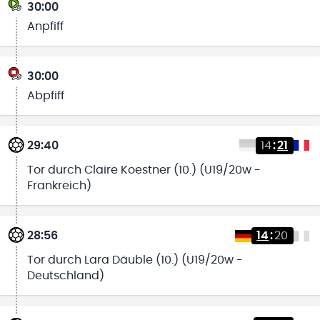
30:00
Anpfiff
30:00
Abpfiff
29:40
14
:
21
Tor durch Claire Koestner (10.) (U19/20w -
Frankreich)
28:56
14
:
20
Tor durch Lara Däuble (10.) (U19/20w -
Deutschland)