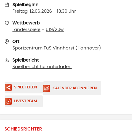
Spielbeginn
Freitag, 12.06.2026 - 18:30 Uhr
Wettbewerb
Länderspiele
–
U19/20w
Ort
Sportzentrum TuS Vinnhorst
(
Hannover
)
Spielbericht
Spielbericht herunterladen
SPIEL TEILEN
KALENDER ABONNIEREN
LIVESTREAM
SCHIEDSRICHTER