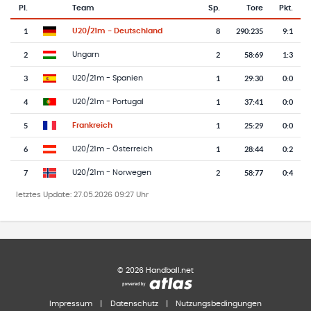
Pl.
Team
Sp.
Tore
Pkt.
Team-Logo
Tabelle mit Vereinsplatzierungen, Spielen, Toren und Punkten
1
8
290
:
235
9:1
U20/21m - Deutschland
2
2
58
:
69
1:3
Ungarn
3
1
29
:
30
0:0
U20/21m - Spanien
4
1
37
:
41
0:0
U20/21m - Portugal
5
1
25
:
29
0:0
Frankreich
6
1
28
:
44
0:2
U20/21m - Österreich
7
2
58
:
77
0:4
U20/21m - Norwegen
letztes Update:
27.05.2026 09:27 Uhr
©
2026
Handball.net
Impressum
|
Datenschutz
|
Nutzungsbedingungen