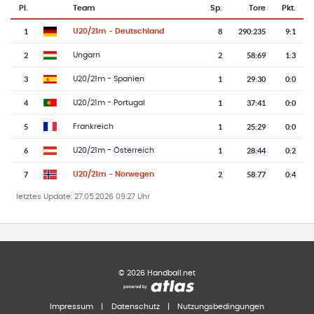
Pl.
Team
Sp.
Tore
Pkt.
Team-Logo
Tabelle mit Vereinsplatzierungen, Spielen, Toren und Punkten
1
8
290
:
235
9:1
U20/21m - Deutschland
2
2
58
:
69
1:3
Ungarn
3
1
29
:
30
0:0
U20/21m - Spanien
4
1
37
:
41
0:0
U20/21m - Portugal
5
1
25
:
29
0:0
Frankreich
6
1
28
:
44
0:2
U20/21m - Österreich
7
2
58
:
77
0:4
U20/21m - Norwegen
letztes Update:
27.05.2026 09:27 Uhr
©
2026
Handball.net
Impressum
|
Datenschutz
|
Nutzungsbedingungen