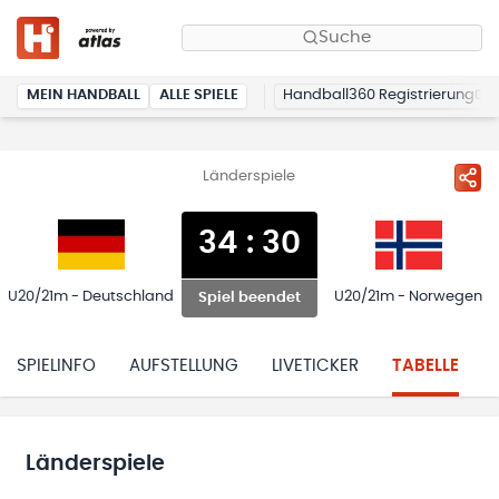
Suche
MEIN HANDBALL
ALLE SPIELE
Handball360 Registrierung
Länderspiele
34
:
30
U20/21m - Deutschland
U20/21m - Norwegen
Spiel beendet
SPIELINFO
AUFSTELLUNG
LIVETICKER
TABELLE
Länderspiele