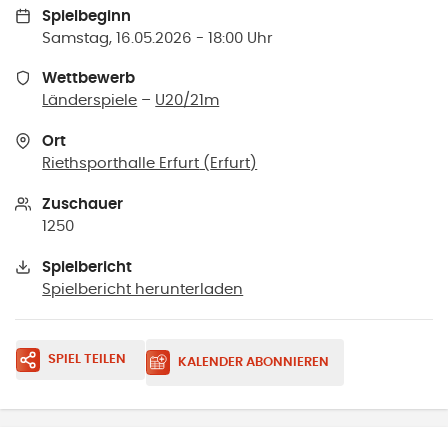
Spielbeginn
Samstag, 16.05.2026 - 18:00 Uhr
Wettbewerb
Länderspiele
–
U20/21m
Ort
Riethsporthalle Erfurt
(
Erfurt
)
Zuschauer
1250
Spielbericht
Spielbericht herunterladen
SPIEL TEILEN
KALENDER ABONNIEREN