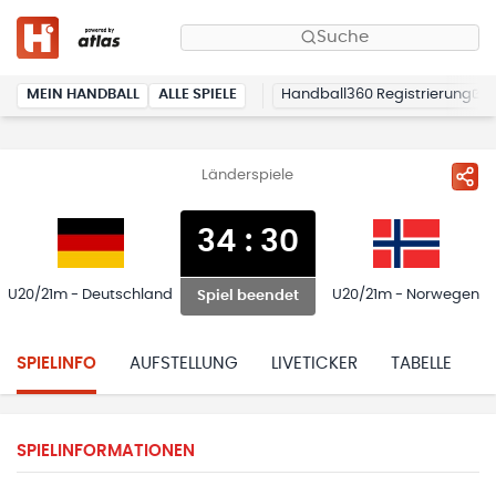
Suche
MEIN HANDBALL
ALLE SPIELE
Handball360 Registrierung
Länderspiele
34
:
30
U20/21m - Deutschland
U20/21m - Norwegen
Spiel beendet
SPIELINFO
AUFSTELLUNG
LIVETICKER
TABELLE
H
SPIELINFORMATIONEN