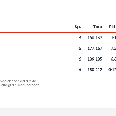
Sp.
Tore
Pkt
Toren und Punkten
6
180
:
162
11:
6
177
:
167
7:
6
189
:
185
6:
6
180
:
212
0:1
ktgleichheit der direkte
 erfolgt die Wertung nach