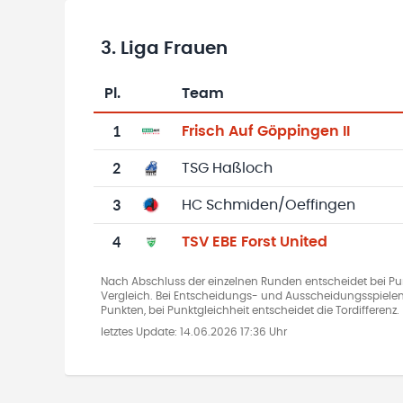
3. Liga Frauen
Pl.
Team
Team-Logo
Tabelle mit Vereinsplatzierungen, Spielen, 
1
Frisch Auf Göppingen II
2
TSG Haßloch
3
HC Schmiden/Oeffingen
4
TSV EBE Forst United
Nach Abschluss der einzelnen Runden entscheidet bei Pun
Vergleich. Bei Entscheidungs- und Ausscheidungsspielen
Punkten, bei Punktgleichheit entscheidet die Tordifferenz.
letztes Update:
14.06.2026 17:36 Uhr