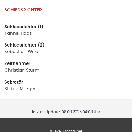
SCHIEDSRICHTER
Schiedsrichter (1)
Yannik
Haas
Schiedsrichter (2)
Sebastian
Wilken
Zeitnehmer
Christian
Sturm
Sekretär
Stefan
Mezger
letztes Update:
08.08.2026 04:08 Uhr
©
2026
Handball.net