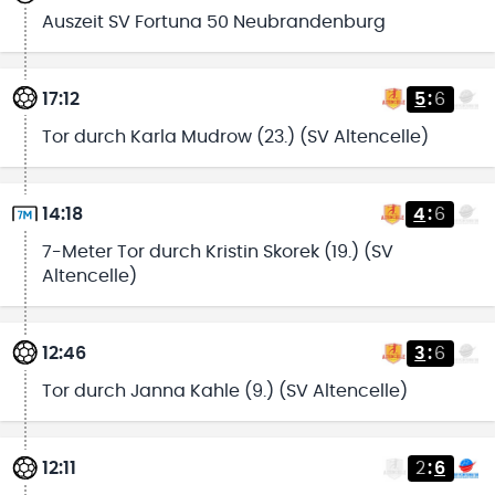
Auszeit SV Fortuna 50 Neubrandenburg
17:12
5
:
6
Tor durch Karla Mudrow (23.) (SV Altencelle)
14:18
4
:
6
7-Meter Tor durch Kristin Skorek (19.) (SV
Altencelle)
12:46
3
:
6
Tor durch Janna Kahle (9.) (SV Altencelle)
12:11
2
:
6