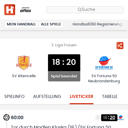
Suche
MEIN HANDBALL
ALLE SPIELE
Handball360 Registrierung
3. Liga Frauen
18
:
20
SV Altencelle
SV Fortuna 50
Spiel beendet
Neubrandenburg
SPIELINFO
AUFSTELLUNG
LIVETICKER
TABELLE
60:00
18
:
20
Tor durch Madlen Kloska (18.) (SV Fortuna 50