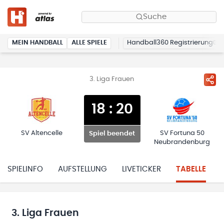
Suche
MEIN HANDBALL
ALLE SPIELE
Handball360 Registrierung
3. Liga Frauen
18
:
20
SV Altencelle
SV Fortuna 50
Spiel beendet
Neubrandenburg
SPIELINFO
AUFSTELLUNG
LIVETICKER
TABELLE
3. Liga Frauen