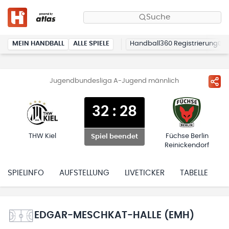
Suche
MEIN HANDBALL
ALLE SPIELE
Handball360 Registrierung
Jugendbundesliga A-Jugend männlich
32
:
28
THW Kiel
Füchse Berlin
Spiel beendet
Reinickendorf
SPIELINFO
AUFSTELLUNG
LIVETICKER
TABELLE
H
EDGAR-MESCHKAT-HALLE (EMH)