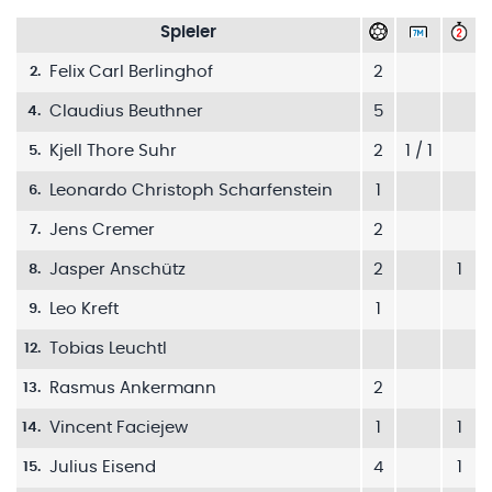
Spieler
Felix Carl Berlinghof
2
2
.
Claudius Beuthner
5
4
.
Kjell Thore Suhr
2
1 / 1
5
.
Leonardo Christoph Scharfenstein
1
6
.
Jens Cremer
2
7
.
Jasper Anschütz
2
1
8
.
Leo Kreft
1
9
.
Tobias Leuchtl
12
.
Rasmus Ankermann
2
13
.
Vincent Faciejew
1
1
14
.
Julius Eisend
4
1
15
.