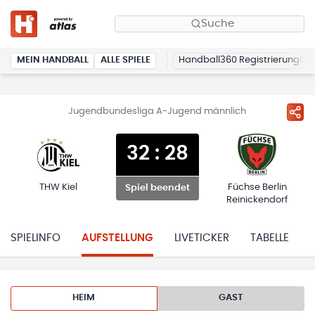
Suche
MEIN HANDBALL
ALLE SPIELE
Handball360 Registrierung
Jugendbundesliga A-Jugend männlich
32
:
28
THW Kiel
Füchse Berlin
Spiel beendet
Reinickendorf
SPIELINFO
AUFSTELLUNG
LIVETICKER
TABELLE
HEIM
GAST