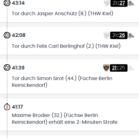
43:14
21
:
27
Tor durch Jasper Anschütz (8.) (THW Kiel)
42:08
21
:
26
Tor durch Felix Carl Berlinghof (2.) (THW Kiel)
41:39
21
:
25
Tor durch Simon Sirot (44.) (Füchse Berlin
Reinickendorf)
41:17
Maxime Brodier (32.) (Füchse Berlin
Reinickendorf) erhält eine 2-Minuten Strafe