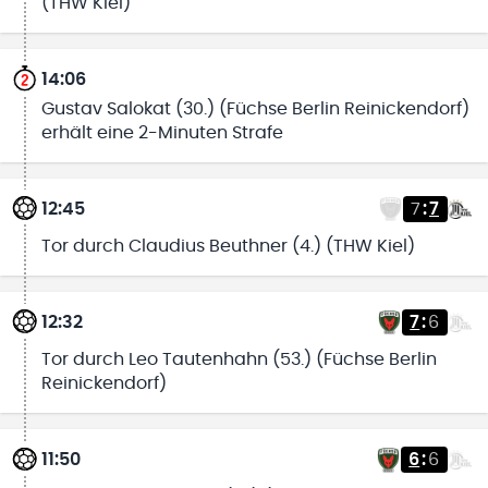
(THW Kiel)
14:06
Gustav Salokat (30.) (Füchse Berlin Reinickendorf)
erhält eine 2-Minuten Strafe
12:45
7
:
7
Tor durch Claudius Beuthner (4.) (THW Kiel)
12:32
7
:
6
Tor durch Leo Tautenhahn (53.) (Füchse Berlin
Reinickendorf)
11:50
6
:
6