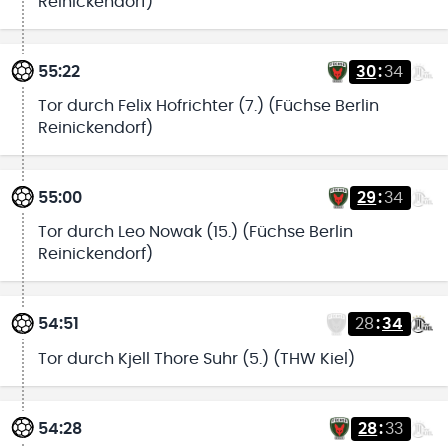
Reinickendorf)
55:22
30
:
34
Tor durch Felix Hofrichter (7.) (Füchse Berlin
Reinickendorf)
55:00
29
:
34
Tor durch Leo Nowak (15.) (Füchse Berlin
Reinickendorf)
54:51
28
:
34
Tor durch Kjell Thore Suhr (5.) (THW Kiel)
54:28
28
:
33