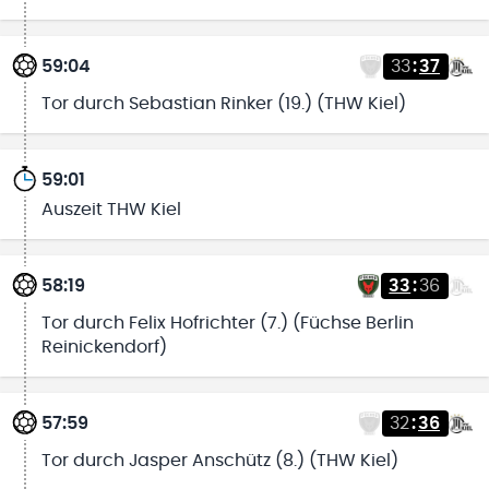
59:04
33
:
37
Tor durch Sebastian Rinker (19.) (THW Kiel)
59:01
Auszeit THW Kiel
58:19
33
:
36
Tor durch Felix Hofrichter (7.) (Füchse Berlin
Reinickendorf)
57:59
32
:
36
Tor durch Jasper Anschütz (8.) (THW Kiel)