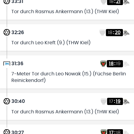
33:31
18
:
21
Tor durch Rasmus Ankermann (13.) (THW Kiel)
32:26
18
:
20
Tor durch Leo Kreft (9.) (THW Kiel)
31:36
18
:
19
7-Meter Tor durch Leo Nowak (15.) (Füchse Berlin
Reinickendorf)
30:40
17
:
19
Tor durch Rasmus Ankermann (13.) (THW Kiel)
30:27
17
:
18