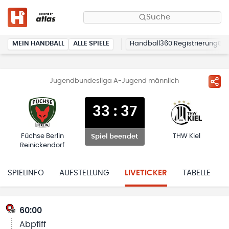
Suche
MEIN HANDBALL
ALLE SPIELE
Handball360 Registrierung
Jugendbundesliga A-Jugend männlich
33
:
37
Füchse Berlin
THW Kiel
Spiel beendet
Reinickendorf
SPIELINFO
AUFSTELLUNG
LIVETICKER
TABELLE
60:00
Abpfiff