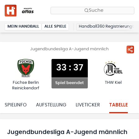
Suche
MEIN HANDBALL
ALLE SPIELE
Handball360 Registrierung
Jugendbundesliga A-Jugend männlich
33
:
37
Füchse Berlin
THW Kiel
Spiel beendet
Reinickendorf
SPIELINFO
AUFSTELLUNG
LIVETICKER
TABELLE
Jugendbundesliga A-Jugend männlich