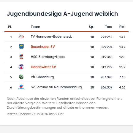
Jugendbundesliga A-Jugend weiblich
Pl.
Team
Sp.
Tore
Pkt.
Team-Logo
Tabelle mit Vereinsplatzierungen, Spielen, Toren und Punkten
1
10
291
:
252
13:7
TV Hannover-Badenstedt
2
10
329
:
294
13:7
Buxtehuder SV
3
10
315
:
318
12:8
HSG Blomberg-Lippe
4
10
312
:
299
11:9
Handewitter SV
5
10
287
:
328
7:13
VfL Oldenburg
6
10
266
:
309
4:16
SV Fortuna 50 Neubrandenburg
Nach Abschluss der einzelnen Runden entscheidet bei Punktgleichheit
der direkte Vergleich. Weitere Einzelheiten können den
Durchführungsbestimmungen auf dhb.de entnommen werden.
letztes Update:
27.05.2026 09:27 Uhr