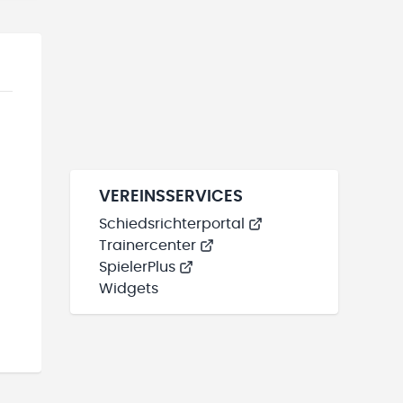
VEREINSSERVICES
Schiedsrichterportal
Trainercenter
SpielerPlus
Widgets