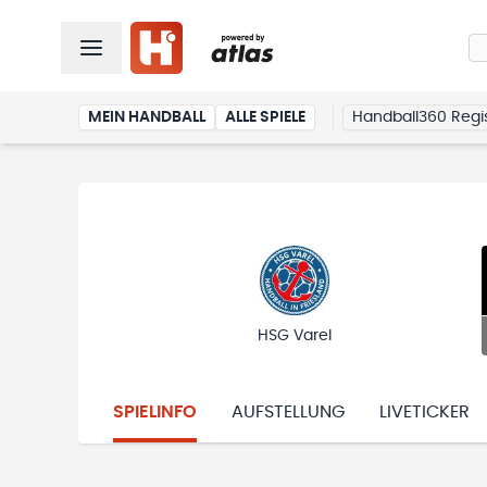
MEIN HANDBALL
ALLE SPIELE
Handball360 Regis
HSG Varel
SPIELINFO
AUFSTELLUNG
LIVETICKER