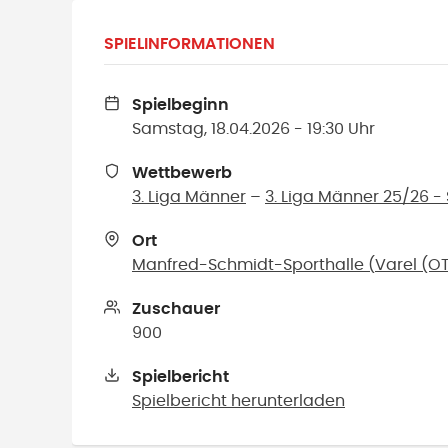
SPIELINFORMATIONEN
Spielbeginn
Samstag, 18.04.2026 - 19:30 Uhr
Wettbewerb
3. Liga Männer
–
3. Liga Männer 25/26 -
Ort
Manfred-Schmidt-Sporthalle
(
Varel (OT
Zuschauer
900
Spielbericht
Spielbericht herunterladen