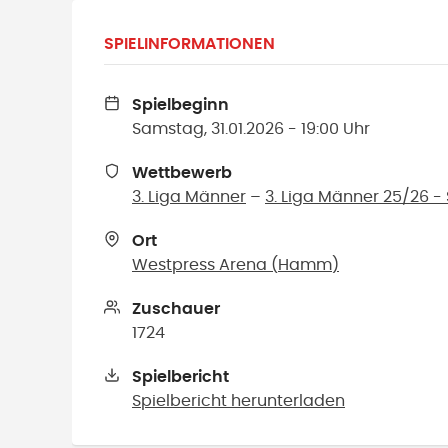
SPIELINFORMATIONEN
Spielbeginn
Samstag, 31.01.2026 - 19:00 Uhr
Wettbewerb
3. Liga Männer
–
3. Liga Männer 25/26 -
Ort
Westpress Arena
(
Hamm
)
Zuschauer
1724
Spielbericht
Spielbericht herunterladen