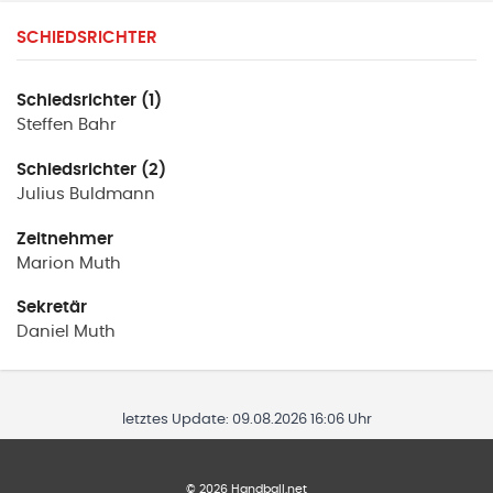
SCHIEDSRICHTER
Schiedsrichter (1)
Steffen
Bahr
Schiedsrichter (2)
Julius
Buldmann
Zeitnehmer
Marion
Muth
Sekretär
Daniel
Muth
letztes Update:
09.08.2026 16:06 Uhr
©
2026
Handball.net