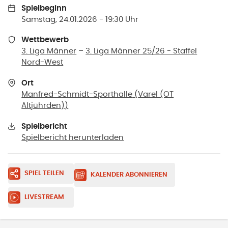
Spielbeginn
Samstag, 24.01.2026 - 19:30 Uhr
Wettbewerb
3. Liga Männer
–
3. Liga Männer 25/26 - Staffel
Nord-West
Ort
Manfred-Schmidt-Sporthalle
(
Varel (OT
Altjührden)
)
Spielbericht
Spielbericht herunterladen
SPIEL TEILEN
KALENDER ABONNIEREN
LIVESTREAM