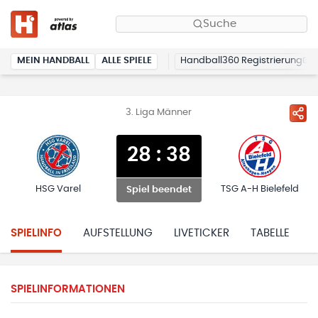
Suche
MEIN HANDBALL
ALLE SPIELE
Handball360 Registrierung
3. Liga Männer
28
:
38
HSG Varel
TSG A-H Bielefeld
Spiel beendet
SPIELINFO
AUFSTELLUNG
LIVETICKER
TABELLE
H
SPIELINFORMATIONEN