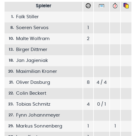
Spieler
Falk Stiller
1
.
Soeren Servos
1
8
.
Malte Wolfram
2
10
.
Birger Dittmer
13
.
Jan Jagieniak
18
.
Maximilian Kroner
20
.
Oliver Dasburg
8
4 / 4
21
.
Colin Beckert
22
.
Tobias Schmitz
4
0 / 1
23
.
Fynn Johannmeyer
27
.
Markus Sonnenberg
1
1
29
.