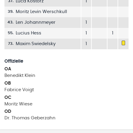
Luca Kostorz
1
37
.
Moritz Levin Werschkull
39
.
Len Johannmeyer
1
43
.
Lucius Hess
1
1
55
.
Maxim Swiedelsky
1
73
.
Offizielle
OA
Benedikt
Klein
OB
Fabrice
Voigt
OC
Moritz
Wiese
OD
Dr. Thomas
Geberzahn