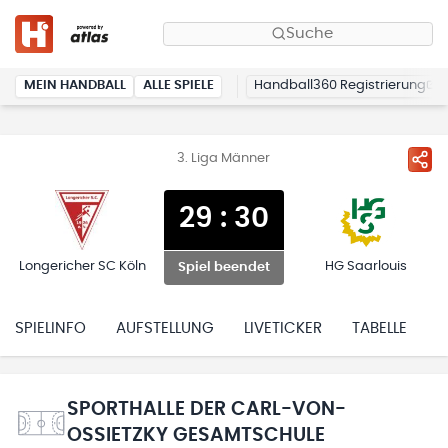
Suche
MEIN HANDBALL
ALLE SPIELE
Handball360 Registrierung
3. Liga Männer
29
:
30
Longericher SC Köln
HG Saarlouis
Spiel beendet
SPIELINFO
AUFSTELLUNG
LIVETICKER
TABELLE
H
SPORTHALLE DER CARL-VON-
OSSIETZKY GESAMTSCHULE